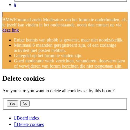
Search
BMWForum.nl zoekt Moderators om het forum te onderhouden, als
je jezelf kan vinden in het onderstaande, neem dan contact op via
deze link
.
Enige kennis van phpbb is gewenst, maar niet noodzakelijk.
Minimaal 6 maanden geregistreerd zijn, of een zodanige
activiteit met posten hebben.
Geregeld op het forum te vinden zijn.
Goed moderator werk verrichten, veranderen, doorverwijzen
of verwijderen van forum berichten die niet toegestaan zijn.
Delete cookies
Are you sure you want to delete all cookies set by this board?
Board index
Delete cookies