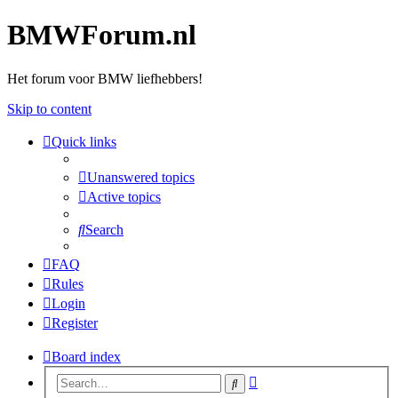
BMWForum.nl
Het forum voor BMW liefhebbers!
Skip to content
Quick links
Unanswered topics
Active topics
Search
FAQ
Rules
Login
Register
Board index
Advanced
Search
search