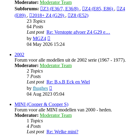
Moderator:
Moderator Team
Subforums:
Z3 (E36/7, E36/8)
,
Z4 (E85, E86)
,
Z4
(E89)
,
2018+ Z4 (G29)
,
Z8 (E52)
23
Topics
64
Posts
Last post
Re: Verstopte afvoer Z4 G29 e…
View
by
MGZ4
the
04 May 2026 15:24
latest
post
2002
Forum voor alle modellen uit de 2002 serie (1967 - 1977).
Moderator:
Moderator Team
2
Topics
7
Posts
Last post
Re: B.s.B Eck en Wiel
View
by
fhughes
the
04 Aug 2023 05:04
latest
post
MINI (Cooper & Cooper S)
Forum voor alle MINI modellen van 2000 - heden.
Moderator:
Moderator Team
1
Topics
4
Posts
Last post
Re: Welke mini?