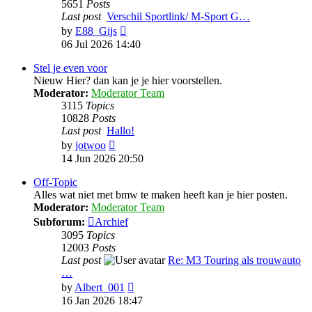
5651
Posts
Last post
Verschil Sportlink/ M-Sport G…
View
by
E88_Gijs
the
06 Jul 2026 14:40
latest
post
Stel je even voor
Nieuw Hier? dan kan je je hier voorstellen.
Moderator:
Moderator Team
3115
Topics
10828
Posts
Last post
Hallo!
View
by
jotwoo
the
14 Jun 2026 20:50
latest
post
Off-Topic
Alles wat niet met bmw te maken heeft kan je hier posten.
Moderator:
Moderator Team
Subforum:
Archief
3095
Topics
12003
Posts
Last post
Re: M3 Touring als trouwauto
…
View
by
Albert_001
the
16 Jan 2026 18:47
latest