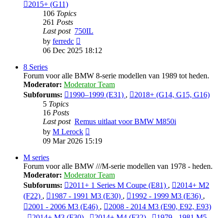
2015+ (G11)
106
Topics
261
Posts
Last post
750IL
View
by
ferredc
the
06 Dec 2025 18:12
latest
post
8 Series
Forum voor alle BMW 8-serie modellen van 1989 tot heden.
Moderator:
Moderator Team
Subforums:
1990–1999 (E31)
,
2018+ (G14, G15, G16)
5
Topics
16
Posts
Last post
Remus uitlaat voor BMW M850i
View
by
M Lerock
the
09 Mar 2026 15:19
latest
post
M series
Forum voor alle BMW ///M-serie modellen van 1978 - heden.
Moderator:
Moderator Team
Subforums:
2011+ 1 Series M Coupe (E81)
,
2014+ M2
(F22)
,
1987 - 1991 M3 (E30)
,
1992 - 1999 M3 (E36)
,
2001 - 2006 M3 (E46)
,
2008 - 2014 M3 (E90, E92, E93)
,
2014+ M3 (F30)
,
2014+ M4 (F32)
,
1979 - 1981 M5