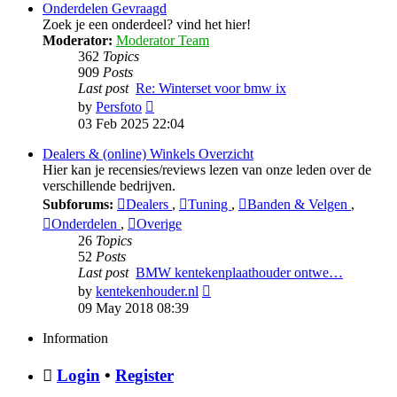
Onderdelen Gevraagd
Zoek je een onderdeel? vind het hier!
Moderator:
Moderator Team
362
Topics
909
Posts
Last post
Re: Winterset voor bmw ix
View
by
Persfoto
the
03 Feb 2025 22:04
latest
post
Dealers & (online) Winkels Overzicht
Hier kan je recensies/reviews lezen van onze leden over de
verschillende bedrijven.
Subforums:
Dealers
,
Tuning
,
Banden & Velgen
,
Onderdelen
,
Overige
26
Topics
52
Posts
Last post
BMW kentekenplaathouder ontwe…
View
by
kentekenhouder.nl
the
09 May 2018 08:39
latest
post
Information
Login
•
Register