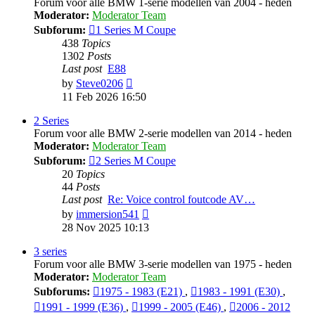
Forum voor alle BMW 1-serie modellen van 2004 - heden
Moderator:
Moderator Team
Subforum:
1 Series M Coupe
438
Topics
1302
Posts
Last post
E88
View
by
Steve0206
the
11 Feb 2026 16:50
latest
post
2 Series
Forum voor alle BMW 2-serie modellen van 2014 - heden
Moderator:
Moderator Team
Subforum:
2 Series M Coupe
20
Topics
44
Posts
Last post
Re: Voice control foutcode AV…
View
by
immersion541
the
28 Nov 2025 10:13
latest
post
3 series
Forum voor alle BMW 3-serie modellen van 1975 - heden
Moderator:
Moderator Team
Subforums:
1975 - 1983 (E21)
,
1983 - 1991 (E30)
,
1991 - 1999 (E36)
,
1999 - 2005 (E46)
,
2006 - 2012