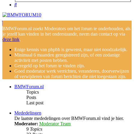
Search
BMWForum.nl zoekt Moderators om het forum te onderhouden, als
je jezelf kan vinden in het onderstaande, neem dan contact op via
deze link
.
Enige kennis van phpbb is gewenst, maar niet noodzakelijk.
Minimaal 6 maanden geregistreerd zijn, of een zodanige
activiteit met posten hebben.
Geregeld op het forum te vinden zijn.
Goed moderator werk verrichten, veranderen, doorverwijzen
of verwijderen van forum berichten die niet toegestaan zijn.
BMWForum.nl
Topics
Posts
Last post
Mededelingen
De laatste mededelingen over BMWForum.nl vind je hier.
Moderator:
Moderator Team
9
Topics