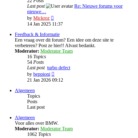
22
Posts
Last post
Re: Nieuwe forums voor
nieuwe…
View
by
Mickroz
the
14 Jan 2025 11:37
latest
post
Feedback & Informatie
Een vraag over dit forum? Een idee om deze site te
verbeteren? Post ze hier!! Alvast bedankt.
Moderator:
Moderator Team
16
Topics
54
Posts
Last post
turbo defect
View
by
beppioni
the
21 Jan 2026 09:12
latest
post
Algemeen
Topics
Posts
Last post
Algemeen
Voor alles over BMW.
Moderator:
Moderator Team
1062
Topics