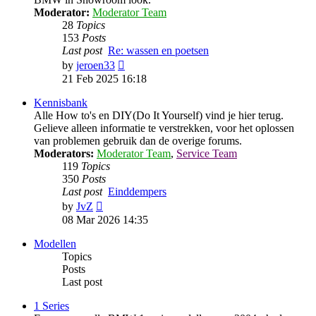
Moderator:
Moderator Team
28
Topics
153
Posts
Last post
Re: wassen en poetsen
View
by
jeroen33
the
21 Feb 2025 16:18
latest
post
Kennisbank
Alle How to's en DIY(Do It Yourself) vind je hier terug.
Gelieve alleen informatie te verstrekken, voor het oplossen
van problemen gebruik dan de overige forums.
Moderators:
Moderator Team
,
Service Team
119
Topics
350
Posts
Last post
Einddempers
View
by
JvZ
the
08 Mar 2026 14:35
latest
post
Modellen
Topics
Posts
Last post
1 Series