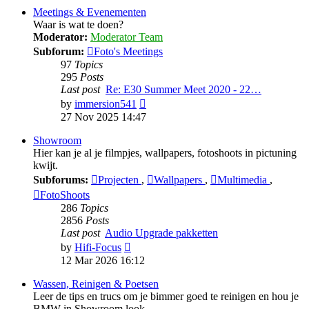
post
Meetings & Evenementen
Waar is wat te doen?
Moderator:
Moderator Team
Subforum:
Foto's Meetings
97
Topics
295
Posts
Last post
Re: E30 Summer Meet 2020 - 22…
View
by
immersion541
the
27 Nov 2025 14:47
latest
post
Showroom
Hier kan je al je filmpjes, wallpapers, fotoshoots in pictuning
kwijt.
Subforums:
Projecten
,
Wallpapers
,
Multimedia
,
FotoShoots
286
Topics
2856
Posts
Last post
Audio Upgrade pakketten
View
by
Hifi-Focus
the
12 Mar 2026 16:12
latest
post
Wassen, Reinigen & Poetsen
Leer de tips en trucs om je bimmer goed te reinigen en hou je
BMW in Showroom look.