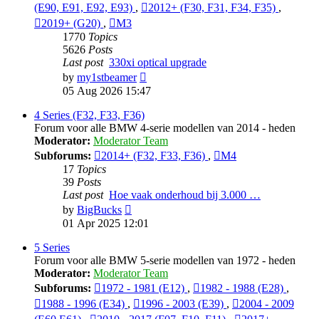
(E90, E91, E92, E93)
,
2012+ (F30, F31, F34, F35)
,
2019+ (G20)
,
M3
1770
Topics
5626
Posts
Last post
330xi optical upgrade
View
by
my1stbeamer
the
05 Aug 2026 15:47
latest
post
4 Series (F32, F33, F36)
Forum voor alle BMW 4-serie modellen van 2014 - heden
Moderator:
Moderator Team
Subforums:
2014+ (F32, F33, F36)
,
M4
17
Topics
39
Posts
Last post
Hoe vaak onderhoud bij 3.000 …
View
by
BigBucks
the
01 Apr 2025 12:01
latest
post
5 Series
Forum voor alle BMW 5-serie modellen van 1972 - heden
Moderator:
Moderator Team
Subforums:
1972 - 1981 (E12)
,
1982 - 1988 (E28)
,
1988 - 1996 (E34)
,
1996 - 2003 (E39)
,
2004 - 2009