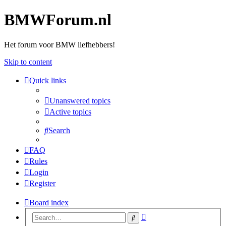
BMWForum.nl
Het forum voor BMW liefhebbers!
Skip to content
Quick links
Unanswered topics
Active topics
Search
FAQ
Rules
Login
Register
Board index
Advanced
Search
search