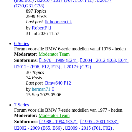
(E60,E61)
,
2010 - 2017 (F07, F10, F11)
,
2017+
(G30,G31,G38)
897
Topics
2999
Posts
Last post
ik hoor een tik
View
by
RobertF
the
31 Jul 2026 11:57
latest
post
6 Series
Forum voor alle BMW 6-serie modellen vanaf 1976 - heden
Moderator:
Moderator Team
Subforums:
1976 - 1989 (E24)
,
2004 - 2012 (E63, E64)
,
2012+ (F06, F12, F13)
,
2017+ (G32)
30
Topics
74
Posts
Last post
Bmw640 F12
View
by
herman71
the
15 Sep 2025 05:06
latest
post
7 Series
Forum voor alle BMW 7-serie modellen van 1977 - heden.
Moderator:
Moderator Team
Subforums:
1988 - 1994 (E32)
,
1995 - 2001 (E38)
,
2002 - 2009 (E65, E66)
,
2009 - 2015 (F01, F02)
,