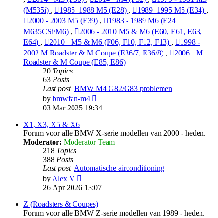
(M535i)
,
1985–1988 M5 (E28)
,
1989–1995 M5 (E34)
,
2000 - 2003 M5 (E39)
,
1983 - 1989 M6 (E24
M635CSi/M6)
,
2006 - 2010 M5 & M6 (E60, E61, E63,
E64)
,
2010+ M5 & M6 (F06, F10, F12, F13)
,
1998 -
2002 M Roadster & M Coupe (E36/7, E36/8)
,
2006+ M
Roadster & M Coupe (E85, E86)
20
Topics
63
Posts
Last post
BMW M4 G82/G83 problemen
View
by
bmwfan-m4
the
03 Mar 2025 19:34
latest
post
X1, X3, X5 & X6
Forum voor alle BMW X-serie modellen van 2000 - heden.
Moderator:
Moderator Team
218
Topics
388
Posts
Last post
Automatische airconditioning
View
by
Alex V
the
26 Apr 2026 13:07
latest
post
Z (Roadsters & Coupes)
Forum voor alle BMW Z-serie modellen van 1989 - heden.