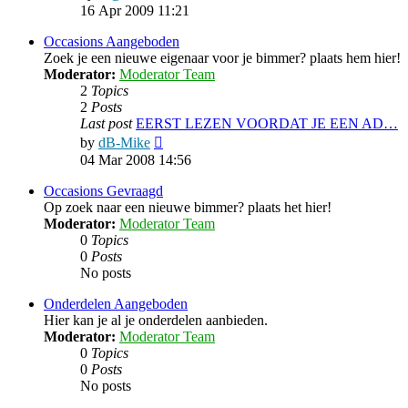
the
16 Apr 2009 11:21
latest
post
Occasions Aangeboden
Zoek je een nieuwe eigenaar voor je bimmer? plaats hem hier!
Moderator:
Moderator Team
2
Topics
2
Posts
Last post
EERST LEZEN VOORDAT JE EEN AD…
View
by
dB-Mike
the
04 Mar 2008 14:56
latest
post
Occasions Gevraagd
Op zoek naar een nieuwe bimmer? plaats het hier!
Moderator:
Moderator Team
0
Topics
0
Posts
No posts
Onderdelen Aangeboden
Hier kan je al je onderdelen aanbieden.
Moderator:
Moderator Team
0
Topics
0
Posts
No posts