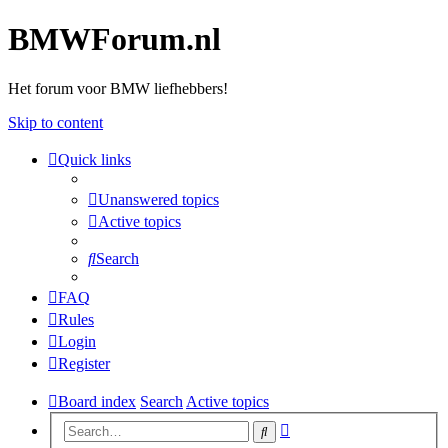
BMWForum.nl
Het forum voor BMW liefhebbers!
Skip to content
Quick links
Unanswered topics
Active topics
Search
FAQ
Rules
Login
Register
Board index
Search
Active topics
Advanced
Search
search