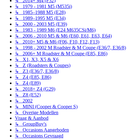
↳ 2014+ M4 (F32)
↳ 1979 - 1981 M5 (M535i)
↳ 1985–1988 M5 (E28)
↳ 1989–1995 M5 (E34)
↳ 2000 - 2003 M5 (E39)
↳ 1983 - 1989 M6 (E24 M635CSi/M6)
↳ 2006 - 2010 M5 & M6 (E60, E61, E63, E64)
↳ 2010+ M5 & M6 (F06, F10, F12, F13)
↳ 1998 - 2002 M Roadster & M Coupe (E36/7, E36/8)
↳ 2006+ M Roadster & M Coupe (E85, E86)
↳ X1, X3, X5 & X6
↳ Z (Roadsters & Coupes)
↳ Z3 (E36/7, E36/8)
↳ Z4 (E85, E86)
↳ Z4 (E89)
↳ 2018+ Z4 (G29)
↳ Z8 (E52)
↳ 2002
↳ MINI (Cooper & Cooper S)
↳ Overige Modellen
Vraag & Aanbod
↳ GroupBuy's
↳ Occasions Aangeboden
↳ Occasions Gevraagd