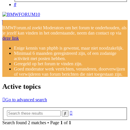
Search
BMWForum.nl zoekt Moderators om het forum te onderhouden, als
je jezelf kan vinden in het onderstaande, neem dan contact op via
deze link
.
Enige kennis van phpbb is gewenst, maar niet noodzakelijk.
Minimaal 6 maanden geregistreerd zijn, of een zodanige
activiteit met posten hebben.
Geregeld op het forum te vinden zijn.
Goed moderator werk verrichten, veranderen, doorverwijzen
of verwijderen van forum berichten die niet toegestaan zijn.
Active topics
Go to advanced search
Advanced
Search
search
Search found 2 matches • Page
1
of
1