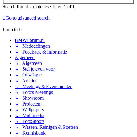
Search found 2 matches • Page
1
of
1
Go to advanced search
Jump to
BMWForum.nl
↳ Mededelingen
↳ Feedback & Informatie
Algemeen
↳ Algemeen
↳ Stel je even voor
↳ Off-Topic
↳ Archief
↳ Meetings & Evenementen
↳ Foto's Meetings
↳ Showroom
↳ Projecten
↳ Wallpapers
↳ Multimedia
↳ FotoShoots
↳ Wassen, Reinigen & Poetsen
↳ Kennisbank